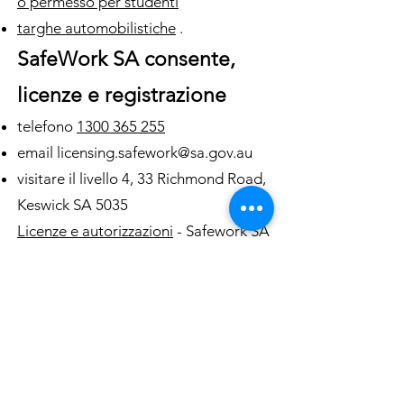
o permesso per studenti
targhe automobilistiche
.
SafeWork SA consente,
licenze e registrazione
telefono
1300 365 255
email licensing.safework@sa.gov.au
visitare il livello 4, 33 Richmond Road,
Keswick SA 5035
Licenze e autorizzazioni
- Safework SA
Vehicle registration and licences
Phone or visit Service SA to
replace a range of documents:
phone
13 10 84
(Monday to Friday
8.00 am to 6.00 pm, excluding