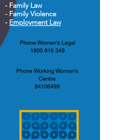
-
Family Law
-
Family Violence
-
Employment Law
Phone Women's Legal
1800 816 349
Phone Working Women's
Centre
84106499